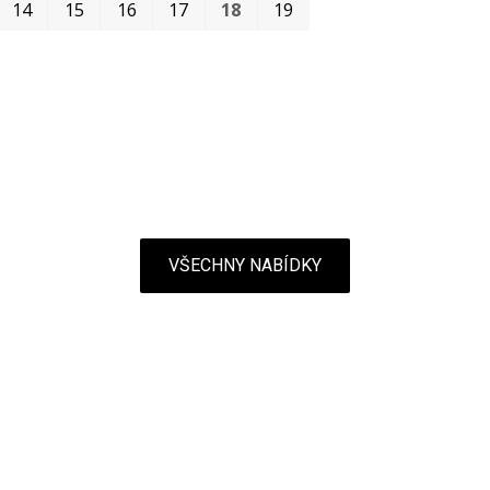
První
Poslední
14
15
16
17
18
19
VŠECHNY NABÍDKY