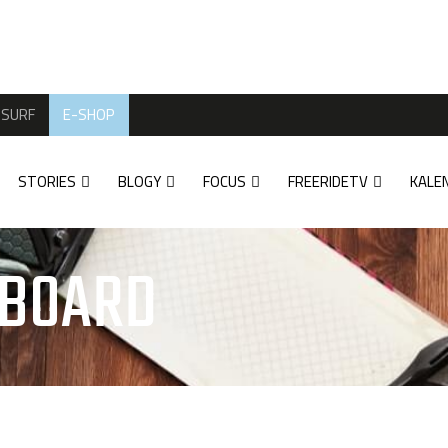
SURF
E-SHOP
STORIES
BLOGY
FOCUS
FREERIDETV
KALE
WBOARD