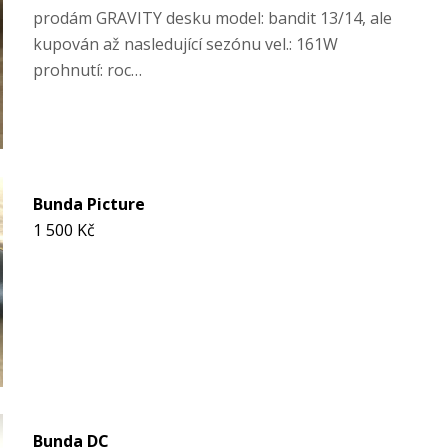
prodám GRAVITY desku model: bandit 13/14, ale
kupován až nasledující sezónu vel.: 161W
prohnutí: roc…
Bunda Picture
1 500 Kč
Bunda DC