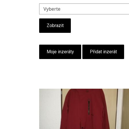
Zobrazit
Moje inzeráty
Přidat inzerát