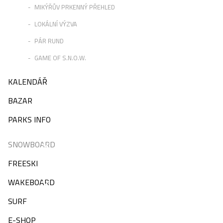
MIKÝŘŮV PRKENNÝ PŘEHLED
LOKÁLNÍ VÝZVA
PÁR RUND
GAME OF S.N.O.W.
KALENDÁŘ
BAZAR
PARKS INFO
SNOWBOARD
FREESKI
WAKEBOARD
SURF
E-SHOP