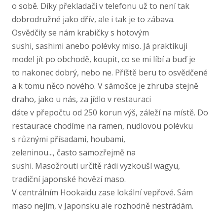
o sobě. Díky překladači v telefonu už to není tak
dobrodružné jako dřív, ale i tak je to zábava.
Osvědčily se nám krabičky s hotovým
sushi, sashimi anebo polévky miso. Já praktikuji
model jít po obchodě, koupit, co se mi líbí a buď je
to nakonec dobrý, nebo ne. Příště beru to osvědčené
a k tomu něco nového. V sámošce je zhruba stejně
draho, jako u nás, za jídlo v restauraci
dáte v přepočtu od 250 korun výš, záleží na místě. Do
restaurace chodíme na ramen, nudlovou polévku
s různými přísadami, houbami,
zeleninou..., často samozřejmě na
sushi. Masožrouti určitě rádi vyzkouší wagyu,
tradiční japonské hovězí maso.
V centrálním Hookaidu zase lokální vepřové. Sám
maso nejím, v Japonsku ale rozhodně nestrádám.