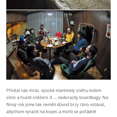
Přivítal nás mráz, vysoké mantinely sněhu kolem
silnic a husté sněžení. A ..., nedorazily boardbagy. Na
Nový rok jsme tak neměli důvod brzy ráno vstávat,
abychom vyrazili na kopec a mohli se pořádně