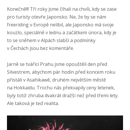
Konečně!!! Tři roky jsme číhali na chvíli, kdy se zase
pro turisty otevře Japonsko. Ne, že by se nám
freeriding v Evropě nelíbil, ale Japonsko má svoje
kouzlo, speciálně v lednu a začátkem února, kdy je
to se sněhem v Alpách slabší a podmínky
v Čechách jsou bez komentáře.
Jarně se tvářící Prahu jsme opouštěli den před
Silvestrem, abychom pár hodin před koncem roku
přistáli v Asahikawě, druhém největším městě
na Hokkaidu. Trochu nás překvapily ceny letenek,
byly totiž zhruba dvakrát dražší než před třemi lety.
Ale taková je teď realita.