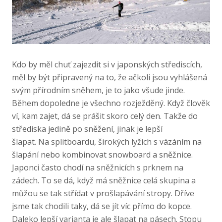
Kdo by měl chuť zajezdit si v japonských střediscích,
měl by být připravený na to, že ačkoli jsou vyhlášená
svým přírodním sněhem, je to jako všude jinde.
Během dopoledne je všechno rozježděný. Když člověk
ví, kam zajet, dá se prášit skoro celý den. Takže do
střediska jedině po sněžení, jinak je lepší
šlapat. Na splitboardu, širokých lyžích s vázáním na
šlapání nebo kombinovat snowboard a sněžnice.
Japonci často chodí na sněžnicích s prknem na
zádech. To se dá, když má sněžnice celá skupina a
můžou se tak střídat v prošlapávání stropy. Dříve
jsme tak chodili taky, dá se jít víc přímo do kopce.
Daleko lepší varianta je ale šlapat na pásech. Stopu