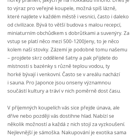
horký pramen, jakých je na Hokkaidu mnoho. Dnes je
to výraz pro veřejné koupele, možná spíš lázně,
které najdete v každém městě i vesnici, často i daleko
od civilizace. Bývá to větší budova s malou recepcí,
miniaturním obchůdkem s dobrůtkami a suvenýry. Za
vstup se platí něco mezi 500-1200Jeny, to je něco
kolem naší stovky. Zázemí je podobné tomu našemu
– projdete skrz oddělené šatny a pak přijdete do
místnosti s bazénky s různě teplou vodou, ty
horké bývají i venkovní. Často se v areálu nachází
i sauna. Pro Japonce jsou onseny významnou
součástí kultury a tráví v nich poměrně dost času.
V příjemných koupelích vás sice přejde únava, ale
dříve nebo později vás dostihne hlad. Nabízí se
několik možností a každá z nich stojí za vyzkoušení.
Nejlevnější je sámoška. Nakupování je exotika sama