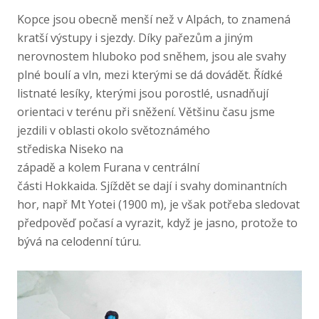
Kopce jsou obecně menší než v Alpách, to znamená
kratší výstupy i sjezdy. Díky pařezům a jiným
nerovnostem hluboko pod sněhem, jsou ale svahy
plné boulí a vln, mezi kterými se dá dovádět. Řídké
listnaté lesíky, kterými jsou porostlé, usnadňují
orientaci v terénu při sněžení. Většinu času jsme
jezdili v oblasti okolo světoznámého
střediska Niseko na
západě a kolem Furana v centrální
části Hokkaida. Sjíždět se dají i svahy dominantních
hor, např Mt Yotei (1900 m), je však potřeba sledovat
předpověď počasí a vyrazit, když je jasno, protože to
bývá na celodenní túru.