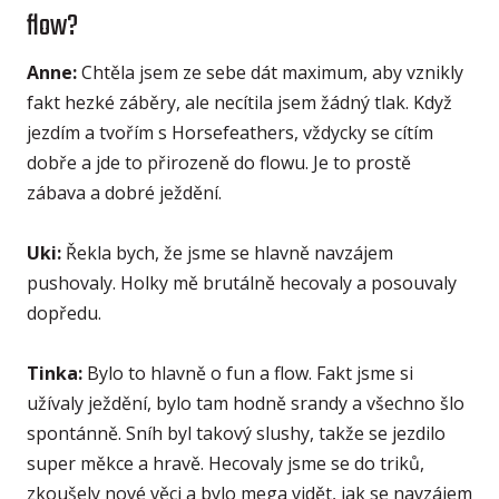
flow?
Anne:
Chtěla jsem ze sebe dát maximum, aby vznikly
fakt hezké záběry, ale necítila jsem žádný tlak. Když
jezdím a tvořím s Horsefeathers, vždycky se cítím
dobře a jde to přirozeně do flowu. Je to prostě
zábava a dobré ježdění.
Uki:
Řekla bych, že jsme se hlavně navzájem
pushovaly. Holky mě brutálně hecovaly a posouvaly
dopředu.
Tinka:
Bylo to hlavně o fun a flow. Fakt jsme si
užívaly ježdění, bylo tam hodně srandy a všechno šlo
spontánně. Sníh byl takový slushy, takže se jezdilo
super měkce a hravě. Hecovaly jsme se do triků,
zkoušely nové věci a bylo mega vidět, jak se navzájem