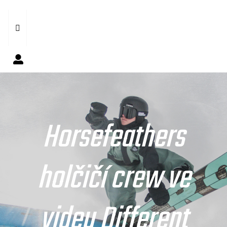
Horsefeathers
holčičí crew ve
videu Different