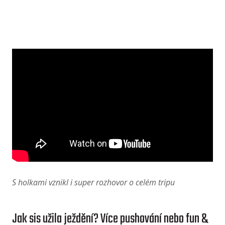
S holkami vznikl i super rozhovor o celém tripu
Jak sis užila ježdění? Více pushování nebo fun &