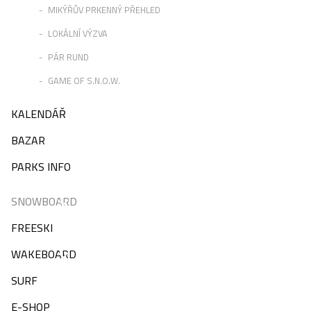
MIKÝŘŮV PRKENNÝ PŘEHLED
LOKÁLNÍ VÝZVA
PÁR RUND
GAME OF S.N.O.W.
KALENDÁŘ
BAZAR
PARKS INFO
SNOWBOARD
FREESKI
WAKEBOARD
SURF
E-SHOP