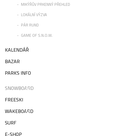
MIKÝŘŮV PRKENNÝ PŘEHLED
LOKÁLNÍ VÝZVA
PÁR RUND
GAME OF S.N.O.W.
KALENDÁŘ
BAZAR
PARKS INFO
SNOWBOARD
FREESKI
WAKEBOARD
SURF
E-SHOP