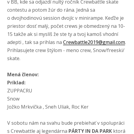
v BB, kde sa odjazdí nultý ročník Crewbattle skate
contestu a potom žúr do rána. Jedná sa
o dvojhodinovú session dvojíc v minirampe. Keďže je
priestor dosť malý, počet crews je obmedzený na 10-​
15 takže ak si myslíš že ste ty a tvoj kamoš vhodní
adepti , tak sa prihlas na
Crewbattle2019@gmail.com
.
Prihlasujete crew štýlom - meno crew, Snow/​freeski/​
skate.
Mená členov:
Príklad:
ZUPPACRU
Snow
Jožko Mrkvička , Sneh Uliak, Roc Ker
V sobotu nám na svahu bude prebiehať v spolupráci
s Crewbattle aj legendárna
PÁRTY IN DA PARK
ktorá