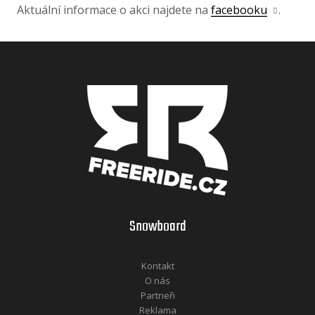
Aktuální informace o akci najdete na
facebooku
.
Snowboard
Kontakt
O nás
Partneři
Reklama