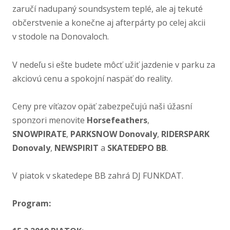
zaručí nadupaný soundsystem teplé, ale aj tekuté
občerstvenie a konečne aj afterpárty po celej akcii
v stodole na Donovaloch.
V nedeľu si ešte budete môcť užiť jazdenie v parku za
akciovú cenu a spokojní naspäť do reality.
Ceny pre víťazov opäť zabezpečujú naši úžasní
sponzori menovite
Horsefeathers
,
SNOWPIRATE
,
PARKSNOW Donovaly
,
RIDERSPARK
Donovaly
,
NEWSPIRIT
a
SKATEDEPO BB
.
V piatok v skatedepe BB zahrá DJ FUNKDAT.
Program: