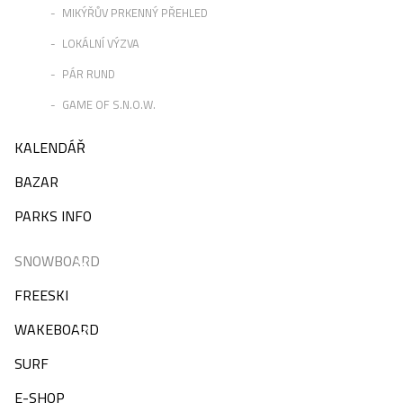
MIKÝŘŮV PRKENNÝ PŘEHLED
LOKÁLNÍ VÝZVA
PÁR RUND
GAME OF S.N.O.W.
KALENDÁŘ
BAZAR
PARKS INFO
SNOWBOARD
FREESKI
WAKEBOARD
SURF
E-SHOP