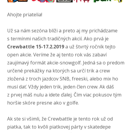
Ahojte priatelia!
Už sa nám sezóna blíži a preto aj my prichádzame
s termínmi našich tradičných akcií. Ako prvá je
Crewbattle 15-17.2.2019
a už štvrtý ročník tejto
open akcie. Veríme že aj tento rok vás zabaví
zaujímavý formát akcie-​snowgolf. Jedná sa o predom
určené prekážky na ktorých sa určí trik a crew
zložená z troch jazdcov SNB, freeski, alebo mix ho
musí dať. Vždy jeden trik, jeden člen crew. Ak dáš
z prvej máš nulu a idete ďalej. Čím viac pokusov tým
horšie skóre presne ako v golfe.
Ak ste si všimli, že Crewbattle je tento rok už od
piatka, tak to kvôli piatkovej párty v skatedepe