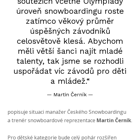
soutěžích včetně Olympiády
úroveň snowboardingu roste
zatímco věkový průměr
úspěšných závodníků
celosvětově klesá. Abychom
měli větší šanci najít mladé
talenty, tak jsme se rozhodli
uspořádat víc závodů pro děti
a mládež.“
—
Martin Černík
—
popisuje situaci manažer Českého Snowboardingu
a trenér snowboardové reprezentace
Martin Černík
.
Pro dětské kategorie bude celý pohár rozšířen