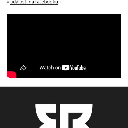
v
události na facebooku
.