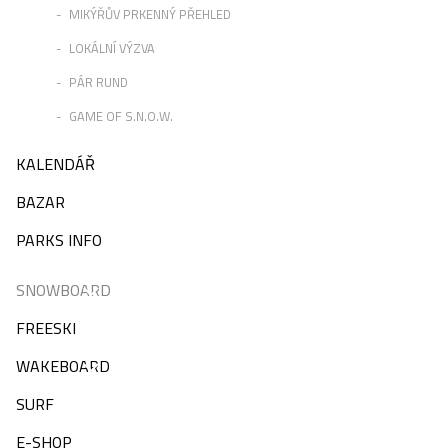
MIKÝŘŮV PRKENNÝ PŘEHLED
LOKÁLNÍ VÝZVA
PÁR RUND
GAME OF S.N.O.W.
KALENDÁŘ
BAZAR
PARKS INFO
SNOWBOARD
FREESKI
WAKEBOARD
SURF
E-SHOP