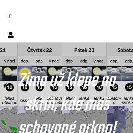
Zima už klepe na
skříň, kde máš
schované prkno!