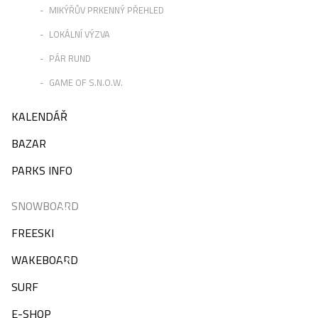
MIKÝŘŮV PRKENNÝ PŘEHLED
LOKÁLNÍ VÝZVA
PÁR RUND
GAME OF S.N.O.W.
KALENDÁŘ
BAZAR
PARKS INFO
SNOWBOARD
FREESKI
WAKEBOARD
SURF
E-SHOP