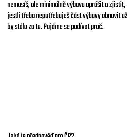
nemusíš, ale minimálně výbavu oprášit a zjistit,
jestli třeba nepotřebuješ část výbavy obnovit už
by stálo za to. Pojďme se podívat proč.
Jaká je předpověď pro ČR?