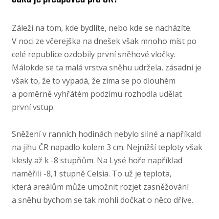
Záleží na tom, kde bydlíte, nebo kde se nacházíte.
V noci ze včerejška na dnešek však mnoho míst po
celé republice ozdobily první sněhové vločky.
Málokde se ta malá vrstva sněhu udržela, zásadní je
však to, že to vypadá, že zima se po dlouhém
a poměrně vyhřátém podzimu rozhodla udělat
první vstup.
Sněžení v ranních hodinách nebylo silné a napříkald
na jihu ČR napadlo kolem 3 cm. Nejnižší teploty však
klesly až k -8 stupňům. Na Lysé hoře například
naměřili -8,1 stupně Celsia. To už je teplota,
která areálům může umožnit rozjet zasněžování
a sněhu bychom se tak mohli dočkat o něco dříve.