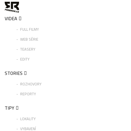
VIDEA
FULL FILMY
WEB SÉRIE
TEASERY
EDITY
STORIES
ROZHOVORY
REPORTY
TIPY
LOKALITY
VYBAVENÍ