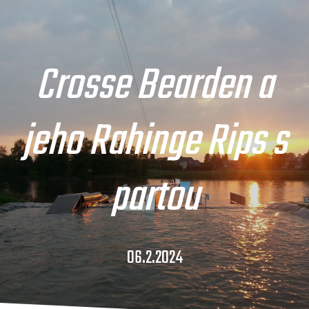
Crosse Bearden a
jeho Rahinge Rips s
partou
06.2.2024