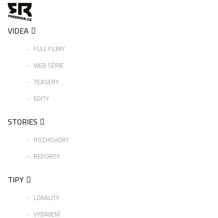
VIDEA
FULL FILMY
WEB SÉRIE
TEASERY
EDITY
STORIES
ROZHOVORY
REPORTY
TIPY
LOKALITY
VYBAVENÍ