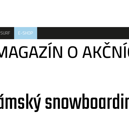
SURF
E-SHOP
MAGAZÍN O AKČN
ámský snowboardi