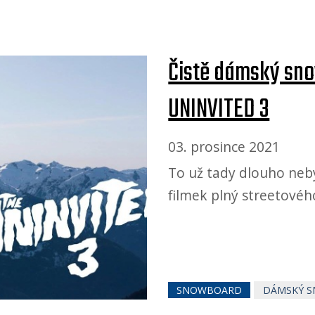
Čistě dámský sno
UNINVITED 3
03. prosince 2021
To už tady dlouho neb
filmek plný streetové
SNOWBOARD
DÁMSKÝ 