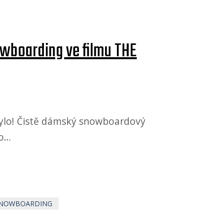
wboarding ve filmu THE
ylo! Čistě dámský snowboardový
ho…
SNOWBOARDING