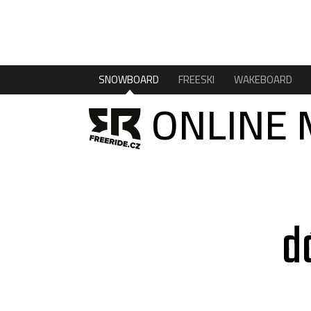
SNOWBOARD
FREESKI
WAKEBOARD
ONLINE 
d