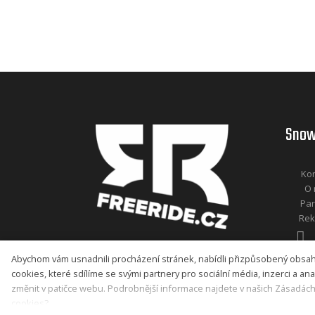
Snow
Kon
O 
Par
Rek
Abychom vám usnadnili procházení stránek, nabídli přizpůsobený obsa
cookies, které sdílíme se svými partnery pro sociální média, inzerci a an
Nastavení souborů cookies
změnit v patičce webu. Podrobnější informace najdete v našich Zásadác
cookies?