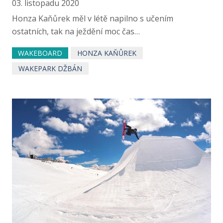
03. listopadu 2020
Honza Kaňůrek měl v létě napilno s učením
ostatních, tak na ježdění moc čas…
WAKEBOARD
HONZA KAŇŮREK
WAKEPARK DŽBÁN