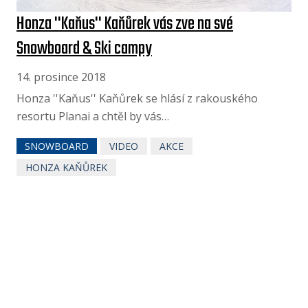
Honza ''Kaňus'' Kaňůrek vás zve na své
Snowboard & Ski campy
14. prosince 2018
Honza ''Kaňus'' Kaňůrek se hlásí z rakouského
resortu Planai a chtěl by vás…
SNOWBOARD
VIDEO
AKCE
HONZA KAŇŮREK