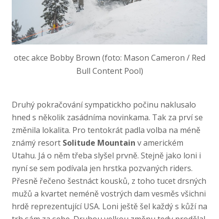
otec akce Bobby Brown (foto: Mason Cameron / Red
Bull Content Pool)
Druhý pokračování sympatickho počinu naklusalo
hned s několik zasádníma novinkama. Tak za prví se
změnila lokalita. Pro tentokrát padla volba na méně
známý resort
Solitude Mountain
v americkém
Utahu. Já o něm třeba slyšel prvně. Stejně jako loni i
nyní se sem podívala jen hrstka pozvaných riders.
Přesně řečeno šestnáct kousků, z toho tucet drsných
mužů a kvartet neméně vostrých dam vesměs všichni
hrdě reprezentující USA. Loni ještě šel každý s kůží na
trh sám za sebe. Druhou velkou změnu tedy prodělal