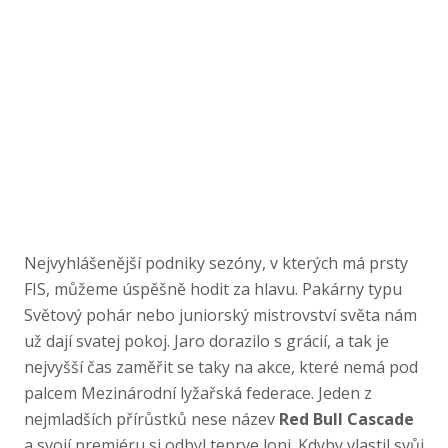
Nejvyhlášenější podniky sezóny, v kterých má prsty
FIS, můžeme úspěšně hodit za hlavu. Pakárny typu
Světový pohár nebo juniorský mistrovství světa nám
už dají svatej pokoj. Jaro dorazilo s grácií, a tak je
nejvyšší čas zaměřit se taky na akce, které nemá pod
palcem Mezinárodní lyžařská federace. Jeden z
nejmladších přírůstků nese název
Red Bull Cascade
a svojí premiéru si odbyl teprve loni. Kdyby vlastil svůj