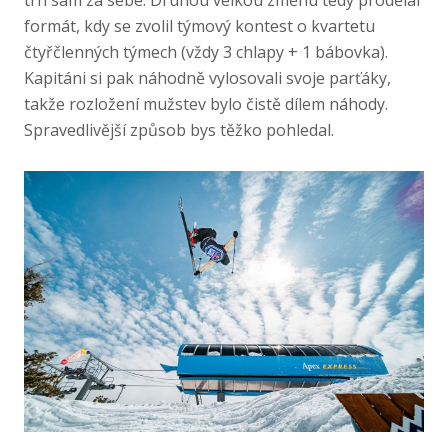
formát, kdy se zvolil týmový kontest o kvartetu
čtyřčlenných týmech (vždy 3 chlapy + 1 bábovka).
Kapitáni si pak náhodně vylosovali svoje parťáky,
takže rozložení mužstev bylo čistě dílem náhody.
Spravedlivější způsob bys těžko pohledal.