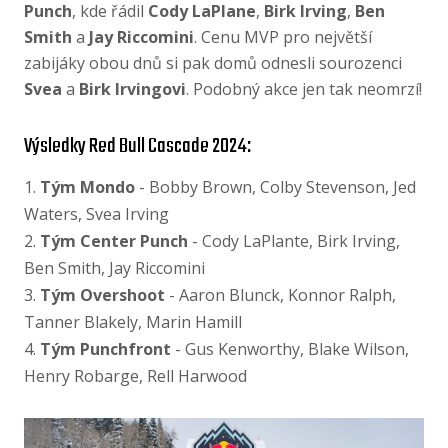
Punch
, kde řádil
Cody LaPlane
,
Birk Irving
,
Ben
Smith
a
Jay Riccomini
. Cenu MVP pro největší
zabijáky obou dnů si pak domů odnesli sourozenci
Svea
a
Birk Irvingovi
. Podobný akce jen tak neomrzí!
Výsledky Red Bull Cascade 2024:
1.
Tým Mondo
- Bobby Brown, Colby Stevenson, Jed
Waters, Svea Irving
2.
Tým Center Punch
- Cody LaPlante, Birk Irving,
Ben Smith, Jay Riccomini
3.
Tým Overshoot
- Aaron Blunck, Konnor Ralph,
Tanner Blakely, Marin Hamill
4.
Tým Punchfront
- Gus Kenworthy, Blake Wilson,
Henry Robarge, Rell Harwood