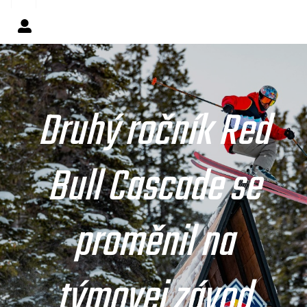
Druhý ročník Red
Bull Cascade se
proměnil na
týmovej závod