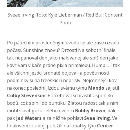
Sveae Irving (foto: Kyle Lieberman / Red Bull Content
Pool)
Po pátečním prosluněným úvodu se ale zase ozvalo
počasí. Sunshine znovu? Drzost! Na sobotní finále
tak nepanoval den jako malovanej ale spíš den jako
když vám v káře prdne pixla primalexu. Humpl... I tak
ale všichni jezdci srdnatě bojovali a povětrností
podmínky si na freeskieři nepřišly. Nejcennější kov
nakonec poslední jízdou svému týmu
Mando
zajistil
Colby Stevenson
. Potřeboval schrastit aspoň 46
bodů, což splnil do puntíku! Zlatou radost tak s ním
mohl slavit guru celého eventu
Bobby Brown
, dále
pak
Jed Waters
a za něžné pohlaví
Svea Irving
. Ve
finálovém souboji položili na lopatky tým
Center