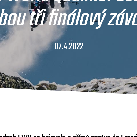
bou tři finálový záv
07.4.2022