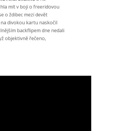
la mít v boji o freeridovou
se o ždibec mezi devět
m na divokou kartu naskočil
lnějším backflipem dne nedali
yž objektivně řečeno,