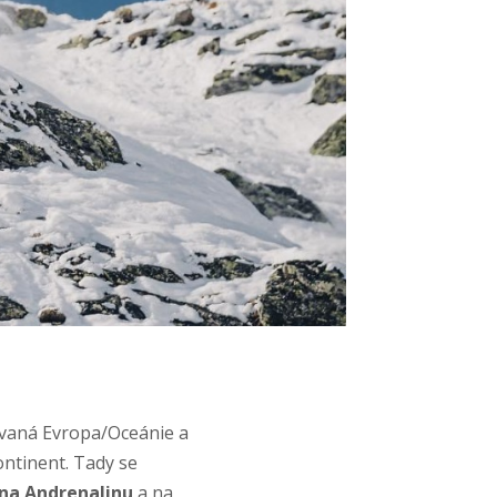
dovaná Evropa/Oceánie a
ontinent. Tady se
na Andrenalinu
a na