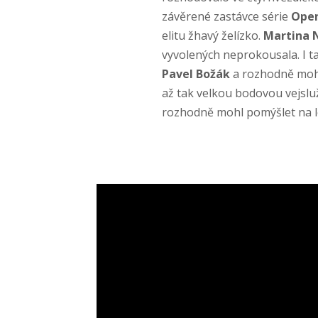
závěrené zastávce série
Open
elitu žhavý želízko.
Martina 
vyvolených neprokousala. I ta
Pavel Božák
a rozhodně mohl 
až tak velkou bodovou vejslu
rozhodně mohl pomýšlet na le