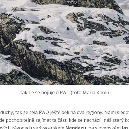
takhle se bojuje o FWT (foto Maria Knoll)
duchý, tak se celá FWQ ještě dělí na dva regiony. Námi sle
 pochopitelně zajímat ta část, kde se nachází i náš starý k
ových závodech ve švýcarském
Nendazu
, na slovenském
Jas