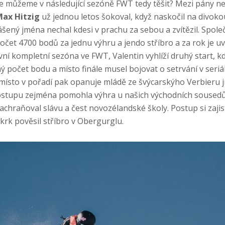
se můžeme v následující sezóně FWT tedy těšit? Mezi pány nej
Max Hitzig
už jednou letos šokoval, když naskočil na divoko
šený jména nechal kdesi v prachu za sebou a zvítězil. Spol
počet 4700 bodů za jednu výhru a jendo stříbro a za rok je 
ní kompletní sezóna ve FWT, Valentin vyhlíží druhý start, k
 počet bodu a místo finále musel bojovat o setrvání v seriál
í místo v pořadí pak opanuje mládě ze švýcarskýho Verbier
postupu zejména pomohla výhra u našich východních soused
 zachraňoval slávu a čest novozélandské školy. Postup si zajis
krk pověsil stříbro v Obergurglu.