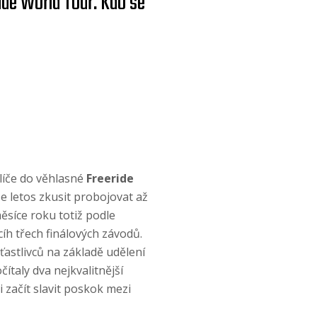
ide World Tour. Kdo se
líče do věhlasné
Freeride
e letos zkusit probojovat až
síce roku totiž podle
íh třech finálových závodů.
ťastlivců na základě udělení
taly dva nejkvalitnější
 začít slavit poskok mezi