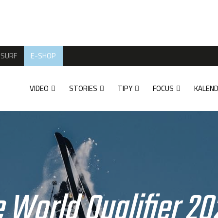
SURF
E-SHOP
VIDEO
STORIES
TIPY
FOCUS
KALEN
e World Qualifier 20