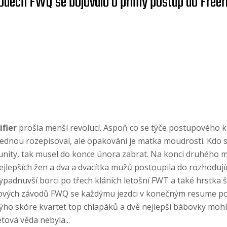
vodech FWQ se bojovalo o přímý postup do Freer
ifier
prošla menší revolucí. Aspoň co se týče postupového k
 jednou rozepisoval, ale opakování je matka moudrosti. Kdo s
ity, tak musel do konce února zabrat. Na konci druhého mě
jlepších žen a dva a dvacítka mužů postoupila do rozhodujíc
vypadnuvší borci po třech kláních letošní FWT a také hrstka š
álových závodů FWQ se každýmu jezdci v konečným resume počí
ýho skóre kvartet top chlapáků a dvě nejlepší bábovky mohli
tová věda nebyla...