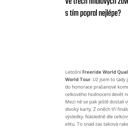
Ve třech finálových zá
s tím popral nejlépe?
Letošní
Freeride World Qual
World Tour
. Už jsem to tady
do honorace prašanové komun
celkového hodnocení devět ne
Mezi ně se pak ještě dostali 
divoký karty. Z oněch tří fin
výsledky. Následně dle celkov
elitu. To snad zas taková rake