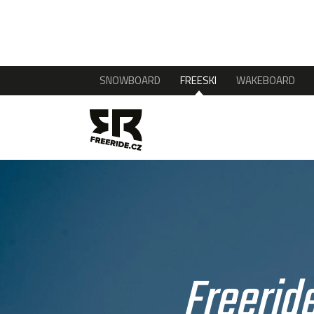
SNOWBOARD
FREESKI
WAKEBOARD
Freerid