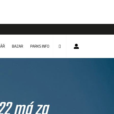
DÁŘ
BAZAR
PARKS INFO
22 má za