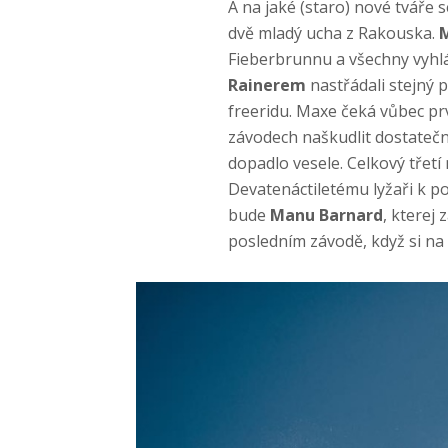
A na jaké (staro) nové tváře 
dvě mladý ucha z Rakouska.
Fieberbrunnu a všechny vyhlá
Rainerem
nastřádali stejný 
freeridu. Maxe čeká vůbec prv
závodech naškudlit dostatečný
dopadlo vesele. Celkový třet
Devatenáctiletému lyžaři k 
bude
Manu Barnard
, kterej
posledním závodě, když si na 