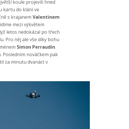
větší koule projevili hned
u kartu do klání ve
ečně s krajanem
Valentinem
uvidíme mezi výkvětem
dyž letos nedokázal po třech
u. Pro něj ale vše díky bohu
u jménem
Simon Perraudin
.
ů. Posledním nováčkem pak
til za minutu dvanáct v