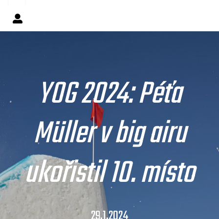
YOG 2024: Péťa
Müller v big airu
ukořistil 10. místo
29.1.2024