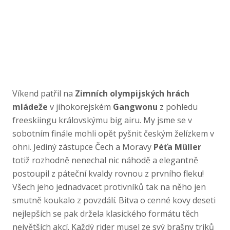
Víkend patřil na
Zimních olympijských hrách
mládeže
v jihokorejském
Gangwonu
z pohledu
freeskiingu královskýmu big airu. My jsme se v
sobotním finále mohli opět pyšnit českým želízkem v
ohni. Jediný zástupce Čech a Moravy
Péťa Müller
totiž rozhodně nenechal nic náhodě a elegantně
postoupil z páteční kvaldy rovnou z prvního fleku!
Všech jeho jednadvacet protivníků tak na něho jen
smutně koukalo z povzdálí. Bitva o cenné kovy deseti
nejlepších se pak držela klasického formátu těch
největších akcí. Každý rider musel ze svý brašny triků