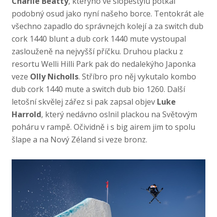
Charlie Beatty
, kterýho ve slopestylu potkal
podobný osud jako nyní našeho borce. Tentokrát ale
všechno zapadlo do správnejch kolejí a za switch dub
cork 1440 blunt a dub cork 1440 mute vystoupal
zaslouženě na nejvyšší příčku. Druhou placku z
resortu Welli Hilli Park pak do nedalekýho Japonka
veze
Olly Nicholls
. Stříbro pro něj vykutalo kombo
dub cork 1440 mute a switch dub bio 1260. Další
letošní skvělej zářez si pak zapsal objev
Luke
Harrold
, který nedávno oslnil plackou na Světovým
poháru v rampě. Očividně i s big airem jim to spolu
šlape a na Nový Zéland si veze bronz.