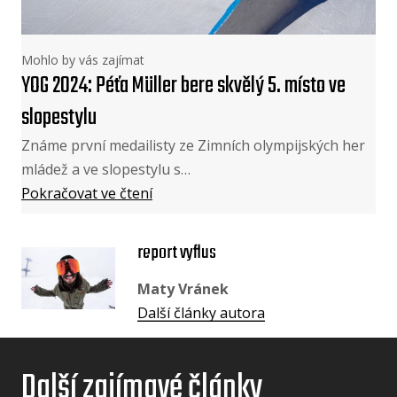
Mohlo by vás zajímat
YOG 2024: Péťa Müller bere skvělý 5. místo ve
slopestylu
Známe první medailisty ze Zimních olympijských her
mládež a ve slopestylu s…
Pokračovat ve čtení
report vyflus
Maty Vránek
Další články autora
Další zajímavé články