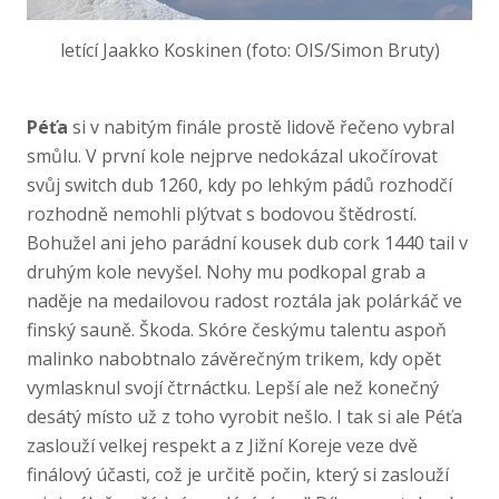
letící Jaakko Koskinen (foto: OIS/Simon Bruty)
Péťa
si v nabitým finále prostě lidově řečeno vybral
smůlu. V první kole nejprve nedokázal ukočírovat
svůj switch dub 1260, kdy po lehkým pádů rozhodčí
rozhodně nemohli plýtvat s bodovou štědrostí.
Bohužel ani jeho parádní kousek dub cork 1440 tail v
druhým kole nevyšel. Nohy mu podkopal grab a
naděje na medailovou radost roztála jak polárkáč ve
finský sauně. Škoda. Skóre českýmu talentu aspoň
malinko nabobtnalo závěrečným trikem, kdy opět
vymlasknul svojí čtrnáctku. Lepší ale než konečný
desátý místo už z toho vyrobit nešlo. I tak si ale Péťa
zaslouží velkej respekt a z Jižní Koreje veze dvě
finálový účasti, což je určitě počin, který si zaslouží