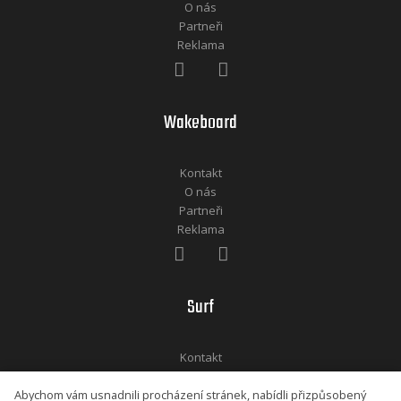
O nás
Partneři
Reklama
Wakeboard
Kontakt
O nás
Partneři
Reklama
Surf
Kontakt
O nás
Abychom vám usnadnili procházení stránek, nabídli přizpůsobený
Partneři