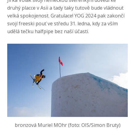
Jirka Volák svojí německou svěřenkyni dovedl ke
druhý placce v Asii a tady taky tutově bude vládnout
velká spokojenost. Gratulace! YOG 2024 pak zakončí
svojí freeski pouť ve středu 31. ledna, kdy za vším
udělá tečku halfpipe bez naší účasti.
bronzová Muriel MOhr (foto: OIS/Simon Bruty)