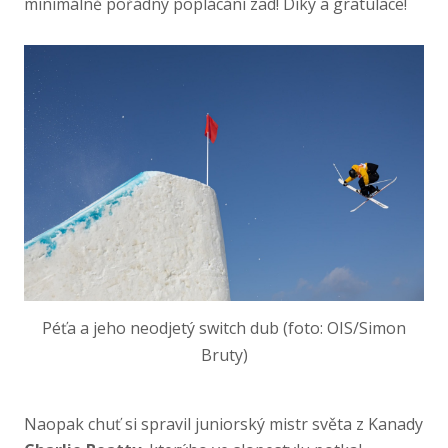
minimálně pořádný poplácání zad! Díky a gratulace!
Péťa a jeho neodjetý switch dub (foto: OIS/Simon
Bruty)
Naopak chuť si spravil juniorský mistr světa z Kanady