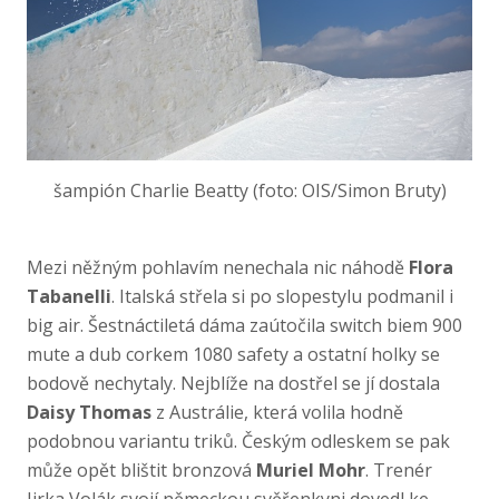
šampión Charlie Beatty (foto: OIS/Simon Bruty)
Mezi něžným pohlavím nenechala nic náhodě
Flora
Tabanelli
. Italská střela si po slopestylu podmanil i
big air. Šestnáctiletá dáma zaútočila switch biem 900
mute a dub corkem 1080 safety a ostatní holky se
bodově nechytaly. Nejblíže na dostřel se jí dostala
Daisy Thomas
z Austrálie, která volila hodně
podobnou variantu triků. Českým odleskem se pak
může opět blištit bronzová
Muriel Mohr
. Trenér