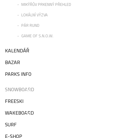
MIKÝŘŮV PRKENNÝ PŘEHLED
LOKÁLNÍ VÝZVA
PÁR RUND
GAME OF S.N.O.W.
KALENDÁŘ
BAZAR
PARKS INFO
SNOWBOARD
FREESKI
WAKEBOARD
SURF
E-SHOP