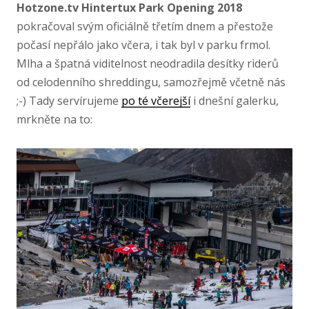
Hotzone.tv Hintertux Park Opening 2018
pokračoval svým oficiálně třetím dnem a přestože
počasí nepřálo jako včera, i tak byl v parku frmol.
Mlha a špatná viditelnost neodradila desítky riderů
od celodenního shreddingu, samozřejmě včetně nás
;-) Tady servírujeme
po té včerejší
i dnešní galerku,
mrkněte na to: