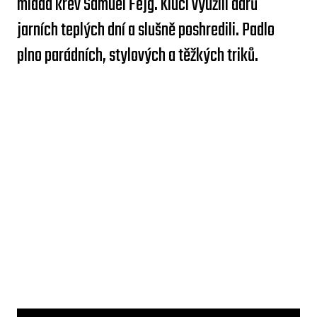
mladá krev Samuel Fejg. Kluci využili darů
jarních teplých dní a slušně poshredili. Padlo
plno parádních, stylových a těžkých triků.