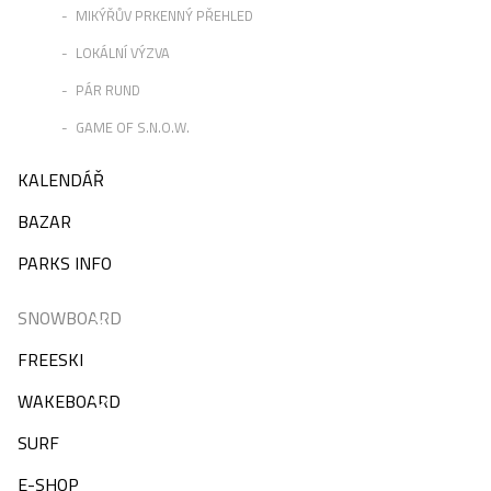
MIKÝŘŮV PRKENNÝ PŘEHLED
LOKÁLNÍ VÝZVA
PÁR RUND
GAME OF S.N.O.W.
KALENDÁŘ
BAZAR
PARKS INFO
SNOWBOARD
FREESKI
WAKEBOARD
SURF
E-SHOP