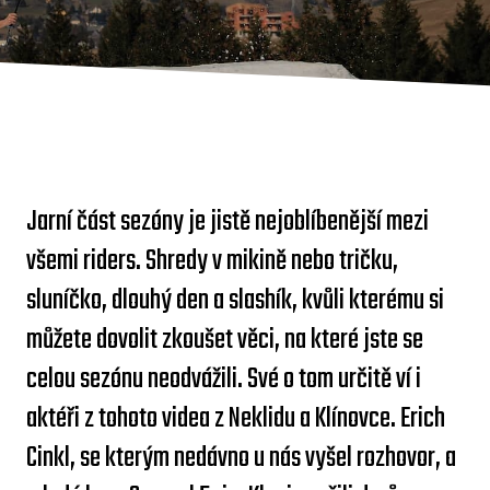
Jarní část sezóny je jistě nejoblíbenější mezi
všemi riders. Shredy v mikině nebo tričku,
sluníčko, dlouhý den a slashík, kvůli kterému si
můžete dovolit zkoušet věci, na které jste se
celou sezónu neodvážili. Své o tom určitě ví i
aktéři z tohoto videa z Neklidu a Klínovce. Erich
Cinkl, se kterým nedávno u nás vyšel rozhovor, a