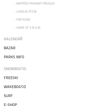
MIKÝŘŮV PRKENNÝ PŘEHLED
LOKÁLNÍ VÝZVA
PÁR RUND
GAME OF S.N.O.W.
KALENDÁŘ
BAZAR
PARKS INFO
SNOWBOARD
FREESKI
WAKEBOARD
SURF
E-SHOP