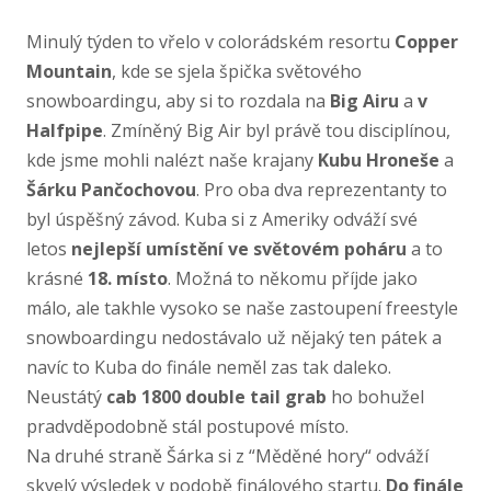
Minulý týden to vřelo v colorádském resortu
Copper
Mountain
, kde se sjela špička světového
snowboardingu, aby si to rozdala na
Big Airu
a
v
Halfpipe
. Zmíněný Big Air byl právě tou disciplínou,
kde jsme mohli nalézt naše krajany
Kubu Hroneše
a
Šárku Pančochovou
. Pro oba dva reprezentanty to
byl úspěšný závod. Kuba si z Ameriky odváží své
letos
nejlepší umístění ve světovém poháru
a to
krásné
18. místo
. Možná to někomu příjde jako
málo, ale takhle vysoko se naše zastoupení freestyle
snowboardingu nedostávalo už nějaký ten pátek a
navíc to Kuba do finále neměl zas tak daleko.
Neustátý
cab 1800 double tail grab
ho bohužel
pradvděpodobně stál postupové místo.
Na druhé straně Šárka si z “Měděné hory“ odváží
skvelý výsledek v podobě finálového startu.
Do finále