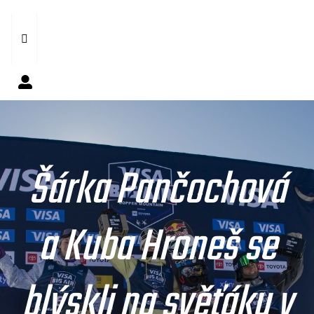
Šárka Pančochová
a Kuba Hroneš se
blýskli na svěťáku v