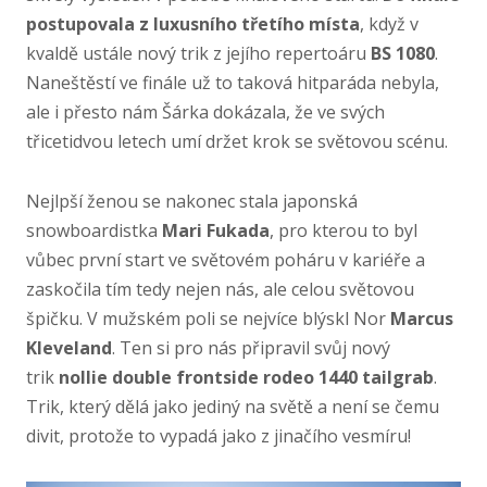
postupovala z luxusního třetího místa
, když v
kvaldě ustále nový trik z jejího repertoáru
BS 1080
.
Naneštěstí ve finále už to taková hitparáda nebyla,
ale i přesto nám Šárka dokázala, že ve svých
třicetidvou letech umí držet krok se světovou scénu.
Nejlpší ženou se nakonec stala japonská
snowboardistka
Mari Fukada
, pro kterou to byl
vůbec první start ve světovém poháru v kariéře a
zaskočila tím tedy nejen nás, ale celou světovou
špičku. V mužském poli se nejvíce blýskl Nor
Marcus
Kleveland
. Ten si pro nás připravil svůj nový
trik
nollie double frontside rodeo 1440 tailgrab
.
Trik, který dělá jako jediný na světě a není se čemu
divit, protože to vypadá jako z jinačího vesmíru!