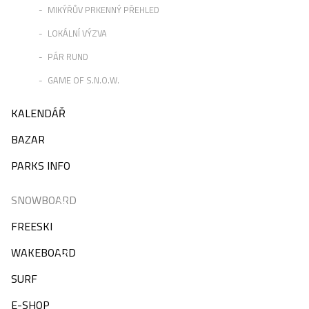
MIKÝŘŮV PRKENNÝ PŘEHLED
LOKÁLNÍ VÝZVA
PÁR RUND
GAME OF S.N.O.W.
KALENDÁŘ
BAZAR
PARKS INFO
SNOWBOARD
FREESKI
WAKEBOARD
SURF
E-SHOP