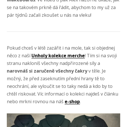
se na takovém prkně dá řádit, abychom to my už za
pár týdnů začali zkoušet u nás na vleku!
Pokud chceš v létě zazářit i na mole, tak si objednej
něco z naší
Unholy kolekce merche
! Tím si na svoji
stranu nakloníš všechny nadpřirozené síly a
narovnáš si zaručeně všechny čakry
v těle. Je
možný, že před zaseknutím přední hrany tě to
neochrání, ale vyloučit se to taky nedá a kdo by to
chtěl riskovat. Víc informací o kolekci najdeš v článku
nebo mrkni rovnou na
náš
e-shop
.