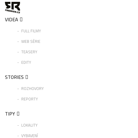
VIDEA
FULL FILMY
WEB SÉRIE
TEASERY
EDITY
STORIES
ROZHOVORY
REPORTY
TIPY
LOKALITY
VYBAVENÍ