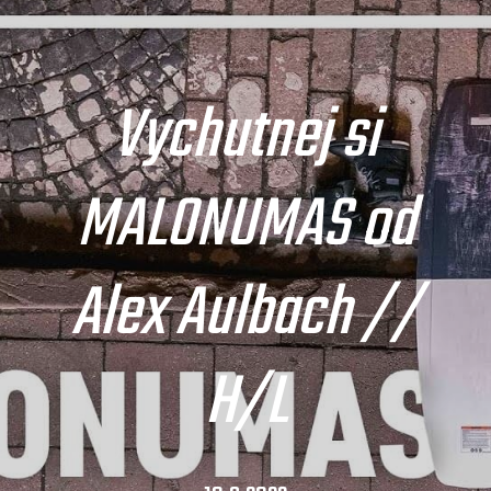
Vychutnej si
MALONUMAS od
Alex Aulbach //
H/L