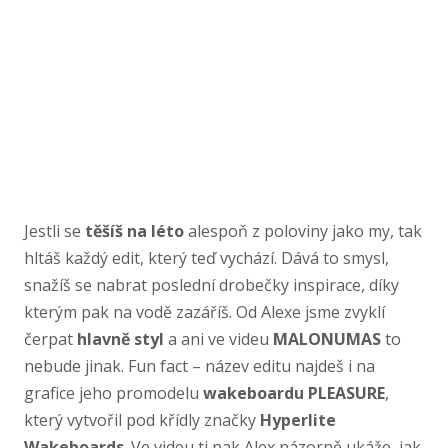
Jestli se
těšíš na léto
alespoň z poloviny jako my, tak
hltáš každý edit, který teď vychází. Dává to smysl,
snažíš se nabrat poslední drobečky inspirace, díky
kterým pak na vodě zazáříš. Od Alexe jsme zvyklí
čerpat
hlavně styl
a ani ve videu
MALONUMAS
to
nebude jinak. Fun fact – název editu najdeš i na
grafice jeho promodelu
wakeboardu PLEASURE
,
který vytvořil pod křídly značky
Hyperlite
Wakeboards
. Ve videu ti pak Alex názorně ukáže, jak