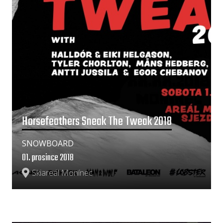
Horsefeathers Sneak The Tweak 2018
SNOWBOARD
01. prosince 2018
Skiareál Monínec