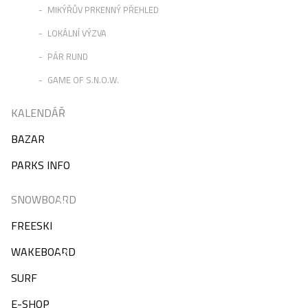
MIKÝŘŮV PRKENNÝ PŘEHLED
LOKÁLNÍ VÝZVA
PÁR RUND
GAME OF S.N.O.W.
KALENDÁŘ
BAZAR
PARKS INFO
SNOWBOARD
FREESKI
WAKEBOARD
SURF
E-SHOP