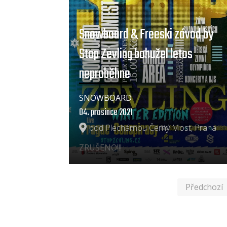
Snowboard & Freeski závod by
Stop Zevling bohužel letos
neproběhne
SNOWBOARD
04. prosince 2021
pod Plechárnou Černý Most, Praha
ZRUŠENO!!!
Předchozí