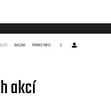
NDÁŘ
BAZAR
PARKS INFO
h akcí