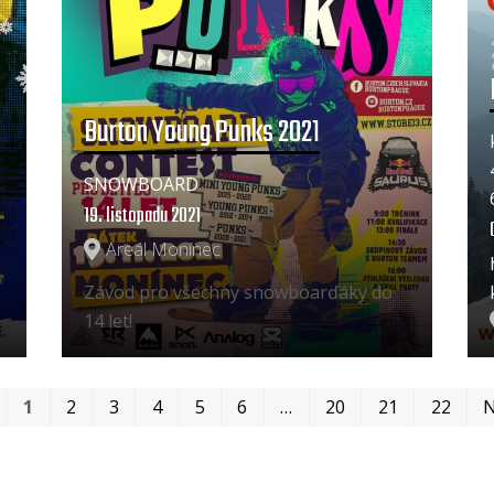
Burton Young Punks 2021
SNOWBOARD
19. listopadu 2021
Areál Monínec
Závod pro všechny snowboarďáky do
14 let!
1
2
3
4
5
6
…
20
21
22
N