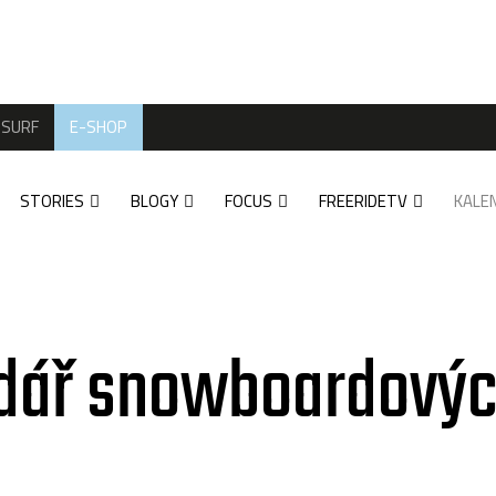
SURF
E-SHOP
STORIES
BLOGY
FOCUS
FREERIDETV
KALE
dář snowboardovýc