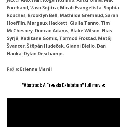
Jezdci:
Alex Hall
,
Koga Hoshino
,
Antti Ollila
,
Mac
Forehand
, V
asu Sojitra
,
Micah Evangelista
,
Sophia
Rouches
,
Brooklyn Bell
,
Mathilde Gremaud
,
Sarah
Hoefflin
,
Margaux Hackett
,
Giulia Tanno
,
Tim
McChesney
,
Duncan Adams
,
Blake Wilson
,
Elias
Syrjä
,
Kaditane Gomis
,
Tormod Frostad
,
Matěj
Švancer
,
Štěpán Hudeček
,
Gianni Biello
,
Dan
Hanka
,
Dylan Deschamps
Režie:
Etienne Merél
"Abstract: A Freeski Exhibition" full movie: