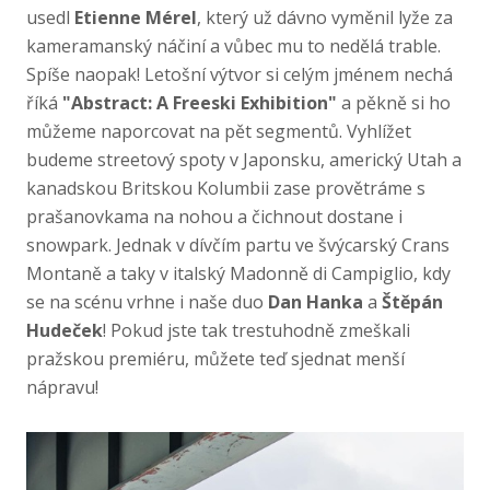
usedl
Etienne Mérel
, který už dávno vyměnil lyže za
kameramanský náčiní a vůbec mu to nedělá trable.
Spíše naopak! Letošní výtvor si celým jménem nechá
říká
"Abstract: A Freeski Exhibition"
a pěkně si ho
můžeme naporcovat na pět segmentů. Vyhlížet
budeme streetový spoty v Japonsku, americký Utah a
kanadskou Britskou Kolumbii zase provětráme s
prašanovkama na nohou a čichnout dostane i
snowpark. Jednak v dívčím partu ve švýcarský Crans
Montaně a taky v italský Madonně di Campiglio, kdy
se na scénu vrhne i naše duo
Dan Hanka
a
Štěpán
Hudeček
! Pokud jste tak trestuhodně zmeškali
pražskou premiéru, můžete teď sjednat menší
nápravu!