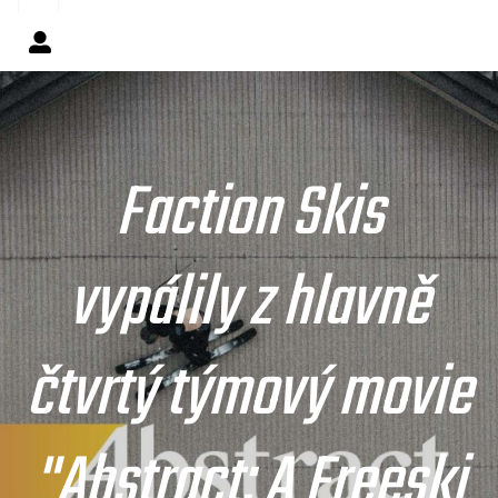
Faction Skis
vypálily z hlavně
čtvrtý týmový movie
"Abstract: A Freeski