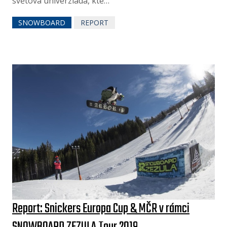
světová univerziáda, kte…
SNOWBOARD
REPORT
Report: Snickers Europa Cup & MČR v rámci
SNOWBOARD ZEZULA Tour 2019