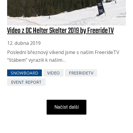
Video z DC Helter Skelter 2019 by FreerideTV
12. dubna 2019
Poslední březnový víkend jsme s naším FreerideTV
"štábem" vyrazili k naším…
SNOWBOARD
VIDEO
FREERIDETV
EVENT REPORT
Načíst další